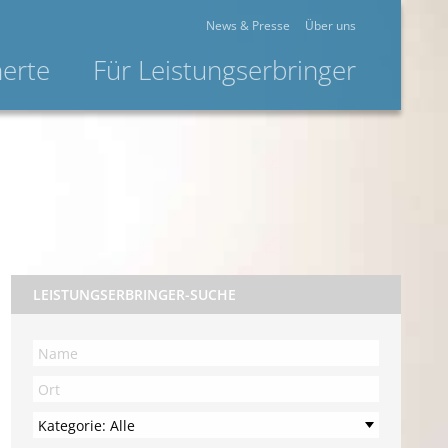
News & Presse
Über uns
herte
Für Leistungserbringer
LEISTUNGSERBRINGER-SUCHE