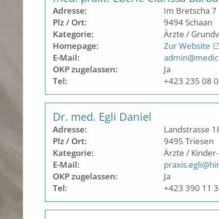
Adresse:
Im Bretscha 7
Plz / Ort:
9494
Schaan
Kategorie:
Ärzte / Grund
Homepage:
Zur Website
E-Mail:
admin@medica
OKP zugelassen:
Ja
Tel:
+423 235 08 
Dr. med. Egli Daniel
Adresse:
Landstrasse 1
Plz / Ort:
9495
Triesen
Kategorie:
Ärzte / Kinder
E-Mail:
praxis.egli@hi
OKP zugelassen:
Ja
Tel:
+423 390 11 