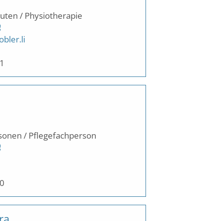
uten / Physiotherapie
bler.li
21
sonen / Pflegefachperson
70
ra