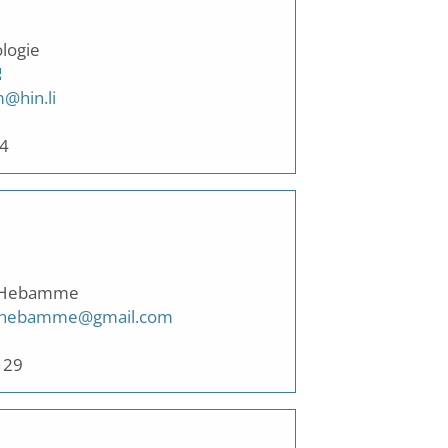
7
logie
@hin.li
64
 Hebamme
l.hebamme@gmail.com
 29