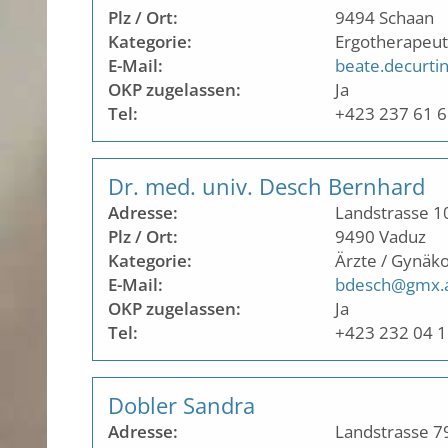
Plz / Ort:
9494
Schaan
Kategorie:
Ergotherapeut
E-Mail:
beate.decurtin
OKP zugelassen:
Ja
Tel:
+423 237 61 
Dr. med. univ. Desch Bernhard
Adresse:
Landstrasse 1
Plz / Ort:
9490
Vaduz
Kategorie:
Ärzte / Gynäko
E-Mail:
bdesch@gmx.
OKP zugelassen:
Ja
Tel:
+423 232 04 
Dobler Sandra
Adresse:
Landstrasse 7