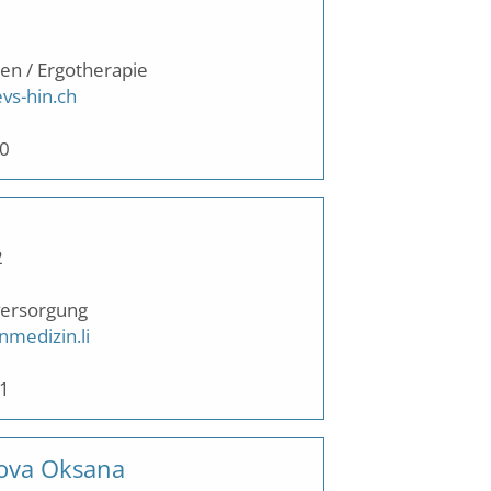
en / Ergotherapie
vs-hin.ch
50
2
versorgung
nmedizin.li
01
nova Oksana