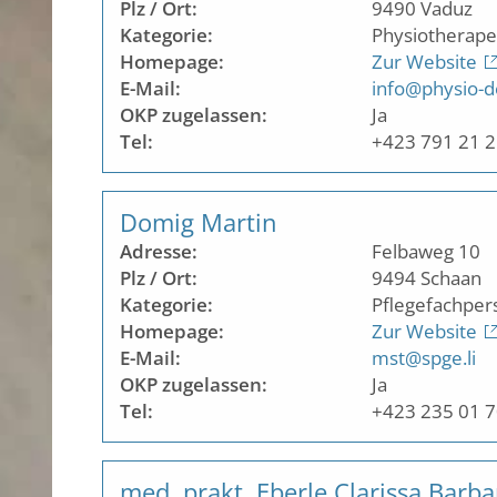
Plz / Ort:
9490
Vaduz
Kategorie:
Physiotherape
Homepage:
Zur Website
E-Mail:
info@physio-do
OKP zugelassen:
Ja
Tel:
+423 791 21 
Domig Martin
Adresse:
Felbaweg 10
Plz / Ort:
9494
Schaan
Kategorie:
Pflegefachper
Homepage:
Zur Website
E-Mail:
mst@spge.li
OKP zugelassen:
Ja
Tel:
+423 235 01 
med. prakt. Eberle Clarissa Barba