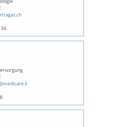
ologie
tragaz.ch
 36
versorgung
@medicare.li
08