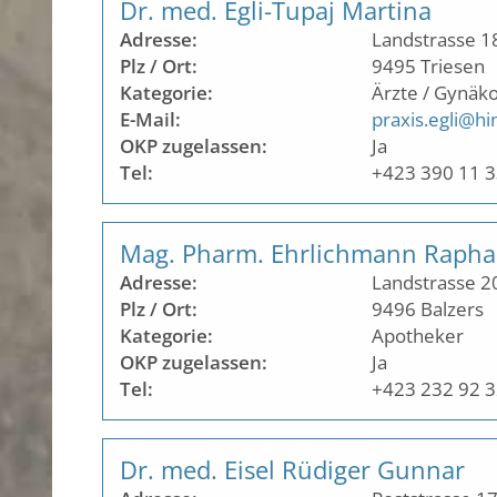
Dr. med. Egli-Tupaj Martina
Adresse:
Landstrasse 1
Plz / Ort:
9495
Triesen
Kategorie:
Ärzte / Gynäko
E-Mail:
praxis.egli@hi
OKP zugelassen:
Ja
Tel:
+423 390 11 
Mag. Pharm. Ehrlichmann Rapha
Adresse:
Landstrasse 2
Plz / Ort:
9496
Balzers
Kategorie:
Apotheker
OKP zugelassen:
Ja
Tel:
+423 232 92 
Dr. med. Eisel Rüdiger Gunnar