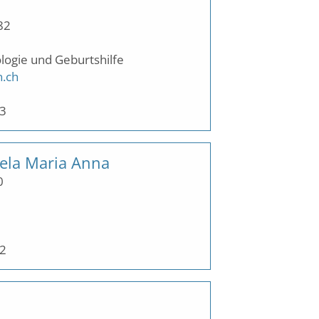
82
logie und Geburtshilfe
n.ch
33
ela Maria Anna
0
32