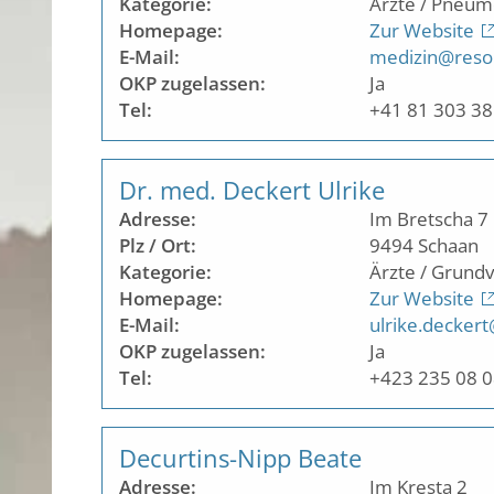
Kategorie:
Ärzte / Pneum
Homepage:
Zur Website
E-Mail:
medizin@resor
OKP zugelassen:
Ja
Tel:
+41 81 303 38
Dr. med. Deckert Ulrike
Adresse:
Im Bretscha 7
Plz / Ort:
9494
Schaan
Kategorie:
Ärzte / Grund
Homepage:
Zur Website
E-Mail:
ulrike.deckert
OKP zugelassen:
Ja
Tel:
+423 235 08 
Decurtins-Nipp Beate
Adresse:
Im Kresta 2