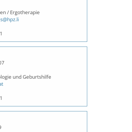
en / Ergotherapie
s@hpz.li
61
07
logie und Geburtshilfe
at
11
9