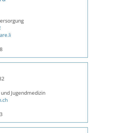
versorgung
re.li
08
82
- und Jugendmedizin
n.ch
33