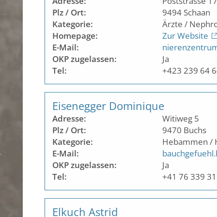
Adresse:
Poststrasse 1
Plz / Ort:
9494
Schaan
Kategorie:
Ärzte / Nephro
Homepage:
Zur Website
E-Mail:
nierenzentrum
OKP zugelassen:
Ja
Tel:
+423 239 64 
Eisenegger Dominique
Adresse:
Witiweg 5
Plz / Ort:
9470
Buchs
Kategorie:
Hebammen /
E-Mail:
bauchgefueh
OKP zugelassen:
Ja
Tel:
+41 76 339 31
Elkuch Astrid