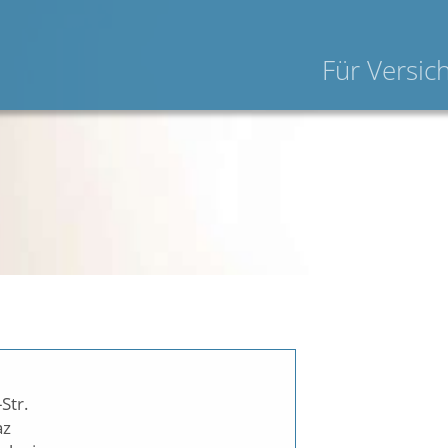
Für Versic
Str.
az