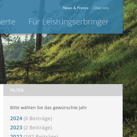
News & Presse
Über uns
herte
Für Leistungserbringer
FILTER
Bitte wählen Sie das gewünschte Jahr
2024
(6 Beiträge)
2023
(2 Beiträge)
2022
(197 Beiträge)